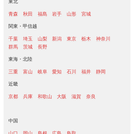
東北
青森
秋田
福島
岩手
山形
宮城
関東・甲信越
千葉
埼玉
山梨
新潟
東京
栃木
神奈川
群馬
茨城
長野
東海・北陸
三重
富山
岐阜
愛知
石川
福井
静岡
近畿
京都
兵庫
和歌山
大阪
滋賀
奈良
中国
山口
岡山
島根
広島
鳥取