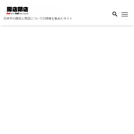
Me
日本中の開店と閉店についての情報を集めたサイト