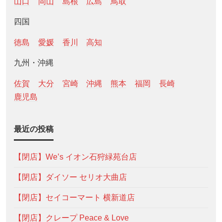
山口
岡山
島根
広島
鳥取
四国
徳島
愛媛
香川
高知
九州・沖縄
佐賀
大分
宮崎
沖縄
熊本
福岡
長崎
鹿児島
最近の投稿
【閉店】We’s イオン石狩緑苑台店
【閉店】ダイソー セリオ大曲店
【閉店】セイコーマート 横新道店
【閉店】クレープ Peace & Love