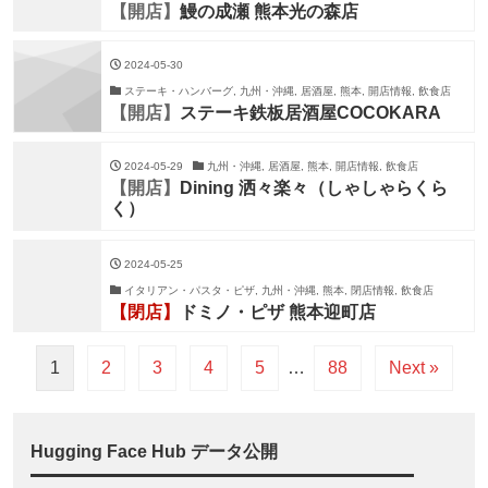
【開店】
鰻の成瀬 熊本光の森店
2024-05-30
ステーキ・ハンバーグ, 九州・沖縄, 居酒屋, 熊本, 開店情報, 飲食店
【開店】
ステーキ鉄板居酒屋COCOKARA
2024-05-29
九州・沖縄, 居酒屋, 熊本, 開店情報, 飲食店
【開店】
Dining 洒々楽々（しゃしゃらくら
く）
2024-05-25
イタリアン・パスタ・ピザ, 九州・沖縄, 熊本, 閉店情報, 飲食店
【閉店】
ドミノ・ピザ 熊本迎町店
1
2
3
4
5
…
88
Next »
Hugging Face Hub データ公開