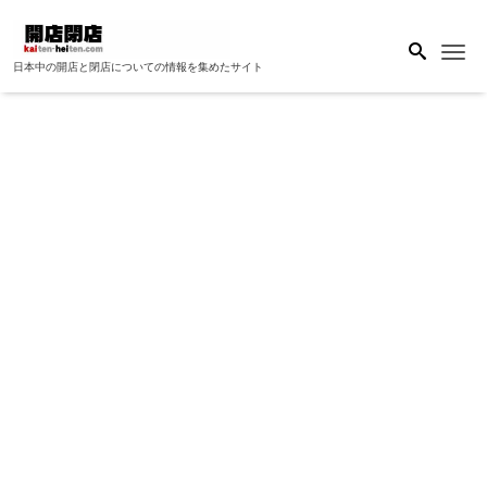
Me
日本中の開店と閉店についての情報を集めたサイト