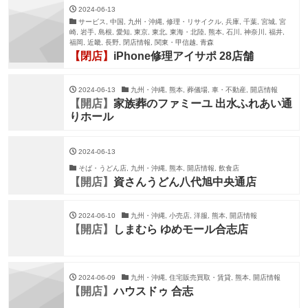
2024-06-13
サービス, 中国, 九州・沖縄, 修理・リサイクル, 兵庫, 千葉, 宮城, 宮
崎, 岩手, 島根, 愛知, 東京, 東北, 東海・北陸, 熊本, 石川, 神奈川, 福井,
福岡, 近畿, 長野, 閉店情報, 関東・甲信越, 青森
【閉店】
iPhone修理アイサポ 28店舗
2024-06-13
九州・沖縄, 熊本, 葬儀場, 車・不動産, 開店情報
【開店】
家族葬のファミーユ 出水ふれあい通
りホール
2024-06-13
そば・うどん店, 九州・沖縄, 熊本, 開店情報, 飲食店
【開店】
資さんうどん八代旭中央通店
2024-06-10
九州・沖縄, 小売店, 洋服, 熊本, 開店情報
【開店】
しまむら ゆめモール合志店
2024-06-09
九州・沖縄, 住宅販売買取・賃貸, 熊本, 開店情報
【開店】
ハウスドゥ 合志