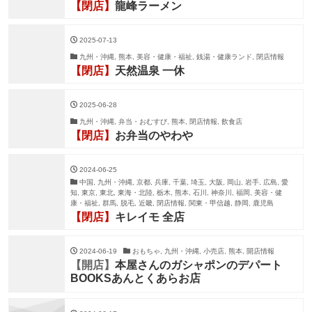
【閉店】
龍峰ラーメン
2025-07-13
九州・沖縄, 熊本, 美容・健康・福祉, 銭湯・健康ランド, 閉店情報
【閉店】
天然温泉 一休
2025-06-28
九州・沖縄, 弁当・おむすび, 熊本, 閉店情報, 飲食店
【閉店】
お弁当のやわや
2024-06-25
中国, 九州・沖縄, 京都, 兵庫, 千葉, 埼玉, 大阪, 岡山, 岩手, 広島, 愛
知, 東京, 東北, 東海・北陸, 栃木, 熊本, 石川, 神奈川, 福岡, 美容・健
康・福祉, 群馬, 脱毛, 近畿, 閉店情報, 関東・甲信越, 静岡, 鹿児島
【閉店】
キレイモ 全店
2024-06-19
おもちゃ, 九州・沖縄, 小売店, 熊本, 開店情報
【開店】
本屋さんのガシャポンのデパート
BOOKSあんとくあらお店