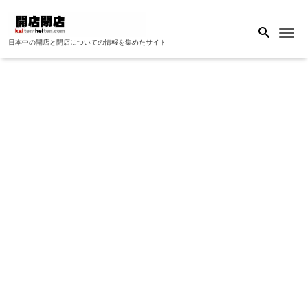
Me
日本中の開店と閉店についての情報を集めたサイト