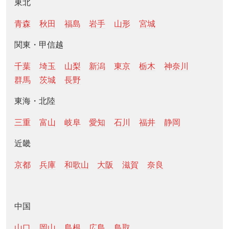
東北
青森
秋田
福島
岩手
山形
宮城
関東・甲信越
千葉
埼玉
山梨
新潟
東京
栃木
神奈川
群馬
茨城
長野
東海・北陸
三重
富山
岐阜
愛知
石川
福井
静岡
近畿
京都
兵庫
和歌山
大阪
滋賀
奈良
中国
山口
岡山
島根
広島
鳥取