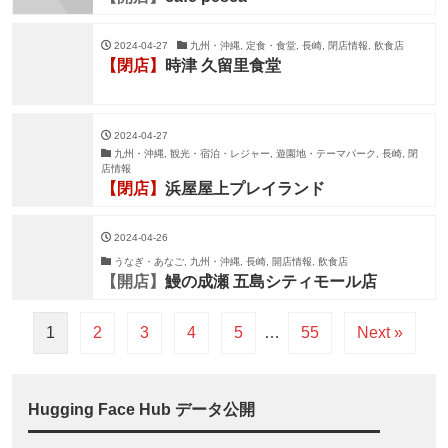
2024-04-27
九州・沖縄, 定食・食堂, 長崎, 閉店情報, 飲食店
【閉店】
時津 久留里食堂
2024-04-27
九州・沖縄, 観光・宿泊・レジャー, 遊園地・テーマパーク, 長崎, 閉
店情報
【閉店】
浜屋屋上プレイランド
2024-04-26
うなぎ・あなご, 九州・沖縄, 長崎, 開店情報, 飲食店
【開店】
鰻の成瀬 五島シティモール店
1
2
3
4
5
…
55
Next »
Hugging Face Hub データ公開