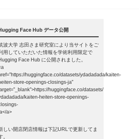
Hugging Face Hub データ公開
筑波大学 志田さま研究室により当サイトをご
利用していただいた情報を学術利用限定で
Hugging Face Hub に公開されました。
<a
href=”https://huggingface.co/datasets/ydadadada/kaiten-
heiten-store-openings-closings-ja”
target=”_blank”>https://huggingface.co/datasets/
ydadadada/kaiten-heiten-store-openings-
closings-
ja</a>
新しい開店閉店情報は下記URLで更新してま
す。