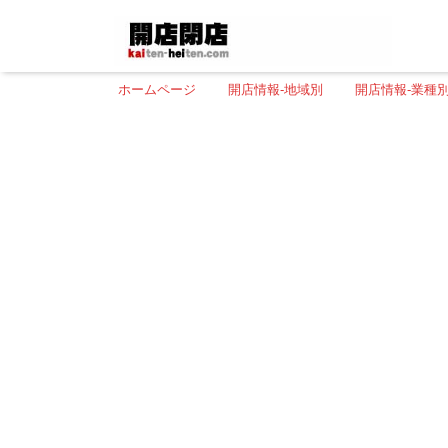
ホームページ
開店情報-地域別
開店情報-業種