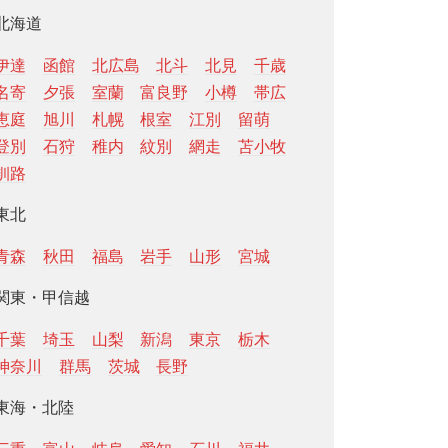
北海道
伊達
函館
北広島
北斗
北見
千歳
名寄
夕張
室蘭
富良野
小樽
帯広
恵庭
旭川
札幌
根室
江別
留萌
登別
石狩
稚内
紋別
網走
苫小牧
釧路
東北
青森
秋田
福島
岩手
山形
宮城
関東・甲信越
千葉
埼玉
山梨
新潟
東京
栃木
神奈川
群馬
茨城
長野
東海・北陸