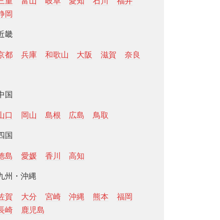
三重
富山
岐阜
愛知
石川
福井
静岡
近畿
京都
兵庫
和歌山
大阪
滋賀
奈良
中国
山口
岡山
島根
広島
鳥取
四国
徳島
愛媛
香川
高知
九州・沖縄
佐賀
大分
宮崎
沖縄
熊本
福岡
長崎
鹿児島