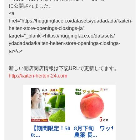
に公開されました。
<a
href=”https://huggingface.co/datasets/ydadadada/kaiten-
heiten-store-openings-closings-ja”
target=”_blank”>https://huggingface.co/datasets/
ydadadada/kaiten-heiten-store-openings-closings-
ja</a>
新しい開店閉店情報は下記URLで更新してます。
http://kaiten-heiten-24.com