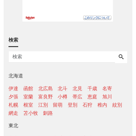
検索
北海道
伊達
函館
北広島
北斗
北見
千歳
名寄
夕張
室蘭
富良野
小樽
帯広
恵庭
旭川
札幌
根室
江別
留萌
登別
石狩
稚内
紋別
網走
苫小牧
釧路
東北