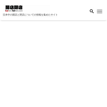
Me
日本中の開店と閉店についての情報を集めたサイト