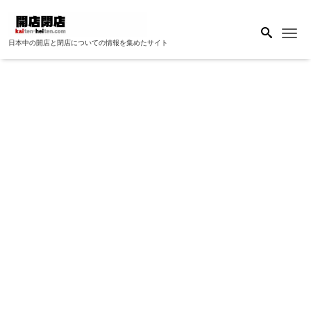
Me
日本中の開店と閉店についての情報を集めたサイト