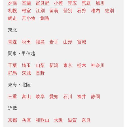
夕張
室蘭
富良野
小樽
帯広
恵庭
旭川
札幌
根室
江別
留萌
登別
石狩
稚内
紋別
網走
苫小牧
釧路
東北
青森
秋田
福島
岩手
山形
宮城
関東・甲信越
千葉
埼玉
山梨
新潟
東京
栃木
神奈川
群馬
茨城
長野
東海・北陸
三重
富山
岐阜
愛知
石川
福井
静岡
近畿
京都
兵庫
和歌山
大阪
滋賀
奈良