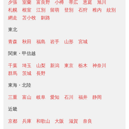
夕張
室蘭
富良野
小樽
帯広
恵庭
旭川
札幌
根室
江別
留萌
登別
石狩
稚内
紋別
網走
苫小牧
釧路
東北
青森
秋田
福島
岩手
山形
宮城
関東・甲信越
千葉
埼玉
山梨
新潟
東京
栃木
神奈川
群馬
茨城
長野
東海・北陸
三重
富山
岐阜
愛知
石川
福井
静岡
近畿
京都
兵庫
和歌山
大阪
滋賀
奈良