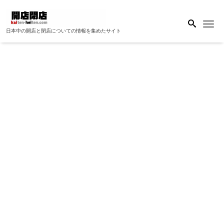
Me
日本中の開店と閉店についての情報を集めたサイト