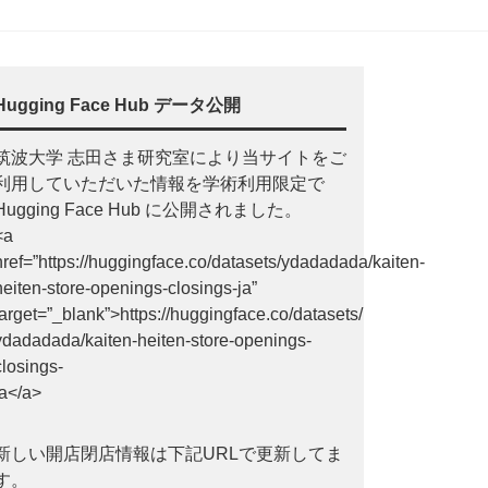
Hugging Face Hub データ公開
筑波大学 志田さま研究室により当サイトをご
利用していただいた情報を学術利用限定で
Hugging Face Hub に公開されました。
<a
href=”https://huggingface.co/datasets/ydadadada/kaiten-
heiten-store-openings-closings-ja”
target=”_blank”>https://huggingface.co/datasets/
ydadadada/kaiten-heiten-store-openings-
closings-
ja</a>
新しい開店閉店情報は下記URLで更新してま
す。