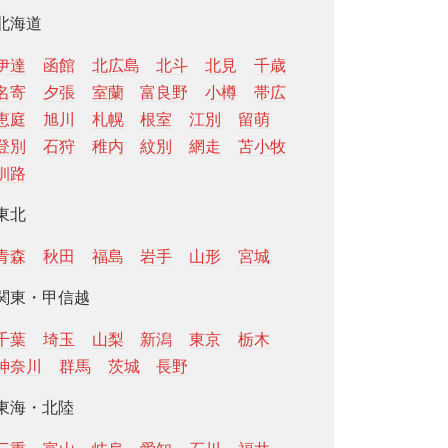
北海道
伊達
函館
北広島
北斗
北見
千歳
名寄
夕張
室蘭
富良野
小樽
帯広
恵庭
旭川
札幌
根室
江別
留萌
登別
石狩
稚内
紋別
網走
苫小牧
釧路
東北
青森
秋田
福島
岩手
山形
宮城
関東・甲信越
千葉
埼玉
山梨
新潟
東京
栃木
神奈川
群馬
茨城
長野
東海・北陸