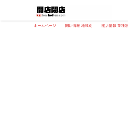
ホームページ
開店情報-地域別
開店情報-業種