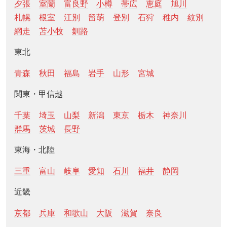
夕張
室蘭
富良野
小樽
帯広
恵庭
旭川
札幌
根室
江別
留萌
登別
石狩
稚内
紋別
網走
苫小牧
釧路
東北
青森
秋田
福島
岩手
山形
宮城
関東・甲信越
千葉
埼玉
山梨
新潟
東京
栃木
神奈川
群馬
茨城
長野
東海・北陸
三重
富山
岐阜
愛知
石川
福井
静岡
近畿
京都
兵庫
和歌山
大阪
滋賀
奈良