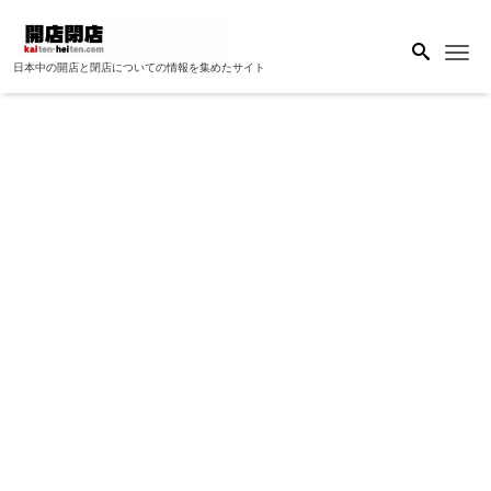
Me
日本中の開店と閉店についての情報を集めたサイト