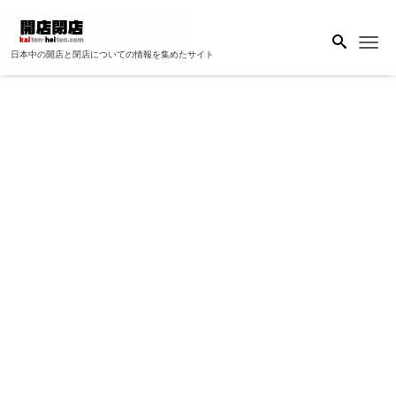
Me
日本中の開店と閉店についての情報を集めたサイト