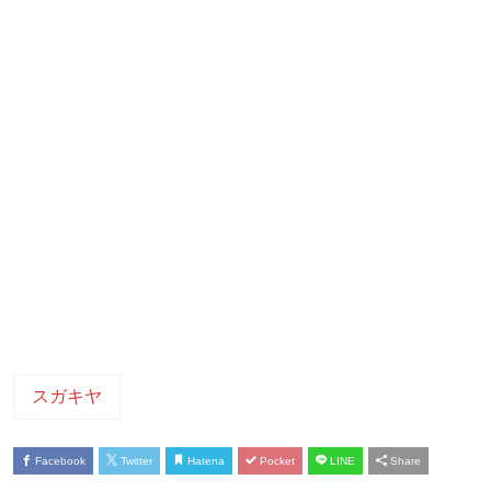
スガキヤ
Facebook
Twitter
Hatena
Pocket
LINE
Share