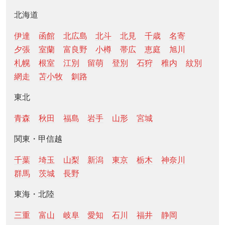
北海道
伊達
函館
北広島
北斗
北見
千歳
名寄
夕張
室蘭
富良野
小樽
帯広
恵庭
旭川
札幌
根室
江別
留萌
登別
石狩
稚内
紋別
網走
苫小牧
釧路
東北
青森
秋田
福島
岩手
山形
宮城
関東・甲信越
千葉
埼玉
山梨
新潟
東京
栃木
神奈川
群馬
茨城
長野
東海・北陸
三重
富山
岐阜
愛知
石川
福井
静岡