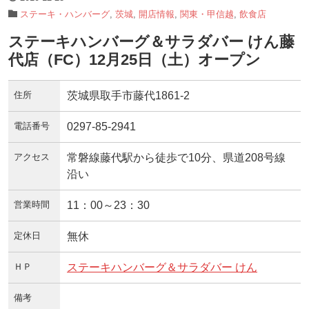
ステーキ・ハンバーグ
,
茨城
,
開店情報
,
関東・甲信越
,
飲食店
ステーキハンバーグ＆サラダバー けん藤
代店（FC）12月25日（土）オープン
住所
茨城県取手市藤代1861-2
電話番号
0297-85-2941
アクセス
常磐線藤代駅から徒歩で10分、県道208号線
沿い
営業時間
11：00～23：30
定休日
無休
ＨＰ
ステーキハンバーグ＆サラダバー けん
備考