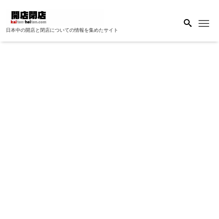
Me
日本中の開店と閉店についての情報を集めたサイト