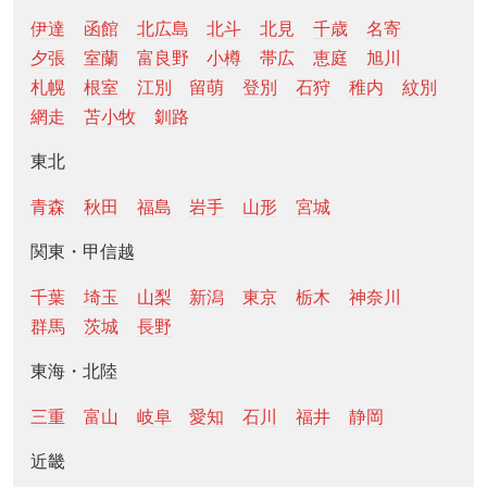
伊達
函館
北広島
北斗
北見
千歳
名寄
夕張
室蘭
富良野
小樽
帯広
恵庭
旭川
札幌
根室
江別
留萌
登別
石狩
稚内
紋別
網走
苫小牧
釧路
東北
青森
秋田
福島
岩手
山形
宮城
関東・甲信越
千葉
埼玉
山梨
新潟
東京
栃木
神奈川
群馬
茨城
長野
東海・北陸
三重
富山
岐阜
愛知
石川
福井
静岡
近畿