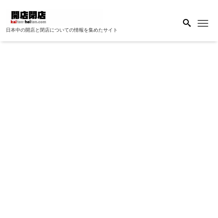
Me
日本中の開店と閉店についての情報を集めたサイト