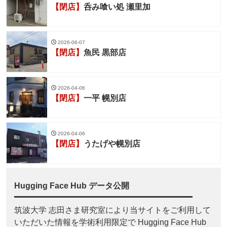
【閉店】
呑み喰い処 瀬里加
2026-06-07
【閉店】
魚民 黒部店
2026-04-06
【閉店】
一平 幌別店
2026-04-06
【閉店】
うたげや幌別店
Hugging Face Hub データ公開
筑波大学 志田さま研究室により当サイトをご利用して
いただいた情報を学術利用限定で Hugging Face Hub