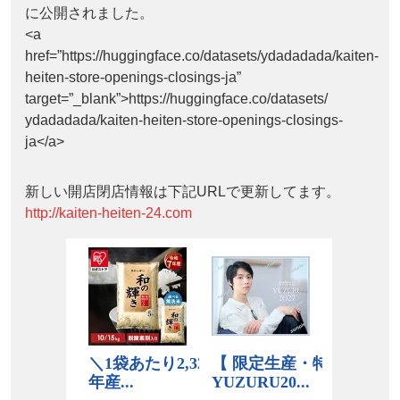
に公開されました。
<a
href=”https://huggingface.co/datasets/ydadadada/kaiten-
heiten-store-openings-closings-ja”
target=”_blank”>https://huggingface.co/datasets/
ydadadada/kaiten-heiten-store-openings-closings-
ja</a>
新しい開店閉店情報は下記URLで更新してます。
http://kaiten-heiten-24.com