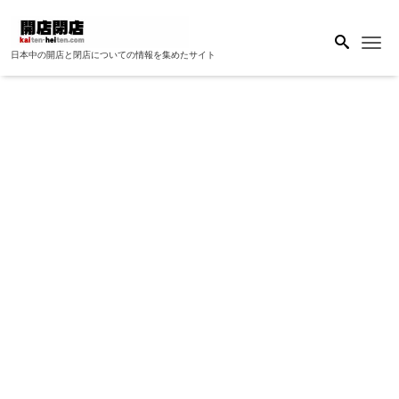
Me
日本中の開店と閉店についての情報を集めたサイト