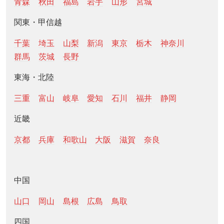
青森
秋田
福島
岩手
山形
宮城
関東・甲信越
千葉
埼玉
山梨
新潟
東京
栃木
神奈川
群馬
茨城
長野
東海・北陸
三重
富山
岐阜
愛知
石川
福井
静岡
近畿
京都
兵庫
和歌山
大阪
滋賀
奈良
中国
山口
岡山
島根
広島
鳥取
四国