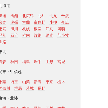
北海道
伊達
函館
北広島
北斗
北見
千歳
名寄
夕張
室蘭
富良野
小樽
帯広
恵庭
旭川
札幌
根室
江別
留萌
登別
石狩
稚内
紋別
網走
苫小牧
釧路
東北
青森
秋田
福島
岩手
山形
宮城
関東・甲信越
千葉
埼玉
山梨
新潟
東京
栃木
神奈川
群馬
茨城
長野
東海・北陸