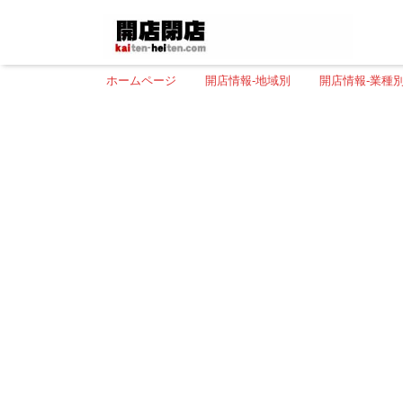
ホームページ
開店情報-地域別
開店情報-業種