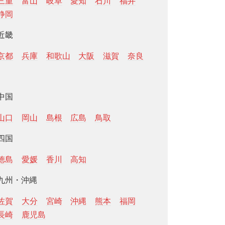
三重
富山
岐阜
愛知
石川
福井
静岡
近畿
京都
兵庫
和歌山
大阪
滋賀
奈良
中国
山口
岡山
島根
広島
鳥取
四国
徳島
愛媛
香川
高知
九州・沖縄
佐賀
大分
宮崎
沖縄
熊本
福岡
長崎
鹿児島