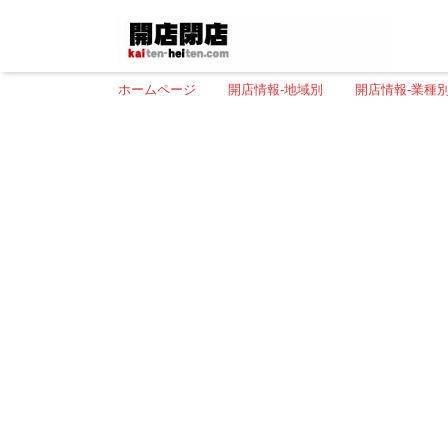
ホームページ
開店情報-地域別
開店情報-業種