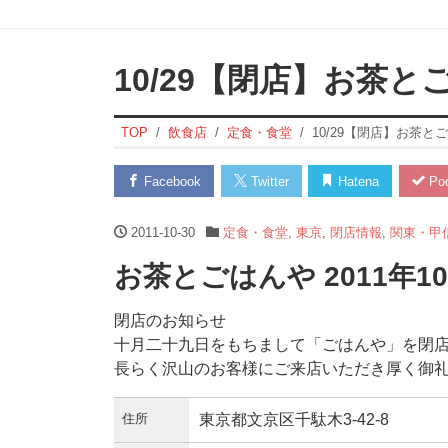
10/29【閉店】お茶と
TOP
飲食店
定食・食堂
10/29【閉店】お茶と
Facebook
Twitter
Hatena
Poc
2011-10-30
定食・食堂
,
東京
,
閉店情報
,
関東・甲
お茶とごはんや 2011年1
閉店のお知らせ
十月二十九日をもちまして「ごはんや」を閉
長らく沢山のお客様にご来店いただき厚く御
住所
東京都文京区千駄木3-42-8