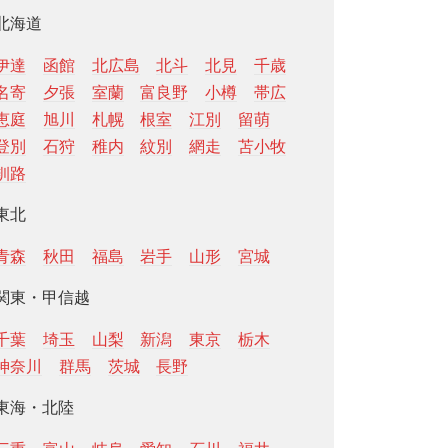
北海道
伊達
函館
北広島
北斗
北見
千歳
名寄
夕張
室蘭
富良野
小樽
帯広
恵庭
旭川
札幌
根室
江別
留萌
登別
石狩
稚内
紋別
網走
苫小牧
釧路
東北
青森
秋田
福島
岩手
山形
宮城
関東・甲信越
千葉
埼玉
山梨
新潟
東京
栃木
神奈川
群馬
茨城
長野
東海・北陸