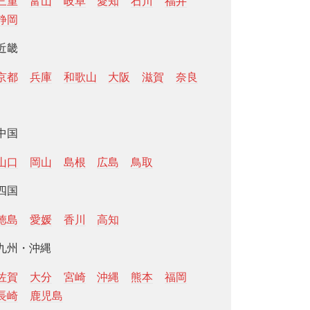
三重
富山
岐阜
愛知
石川
福井
静岡
近畿
京都
兵庫
和歌山
大阪
滋賀
奈良
中国
山口
岡山
島根
広島
鳥取
四国
徳島
愛媛
香川
高知
九州・沖縄
佐賀
大分
宮崎
沖縄
熊本
福岡
長崎
鹿児島