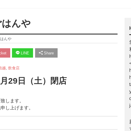
ごはんや
ごはんや
ket
LINE
Share
信越
,
飲食店
0月29日（土）閉店
店致します。
礼申し上げます。