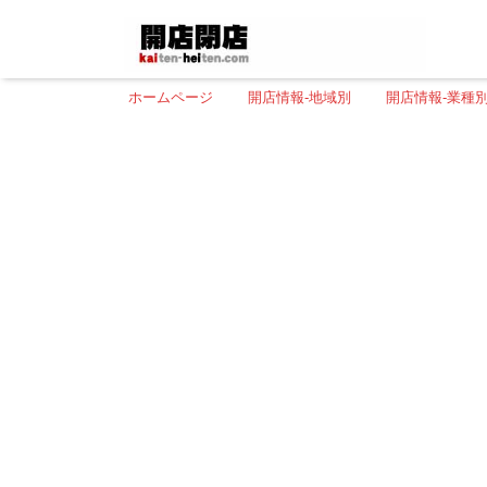
ホームページ
開店情報-地域別
開店情報-業種