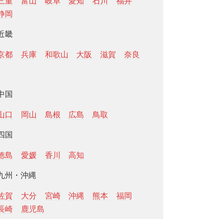
三重
富山
岐阜
愛知
石川
福井
静岡
近畿
京都
兵庫
和歌山
大阪
滋賀
奈良
中国
山口
岡山
島根
広島
鳥取
四国
徳島
愛媛
香川
高知
九州・沖縄
佐賀
大分
宮崎
沖縄
熊本
福岡
長崎
鹿児島