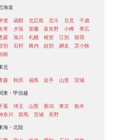
北海道
伊達
函館
北広島
北斗
北見
千歳
名寄
夕張
室蘭
富良野
小樽
帯広
恵庭
旭川
札幌
根室
江別
留萌
登別
石狩
稚内
紋別
網走
苫小牧
釧路
東北
青森
秋田
福島
岩手
山形
宮城
関東・甲信越
千葉
埼玉
山梨
新潟
東京
栃木
神奈川
群馬
茨城
長野
東海・北陸