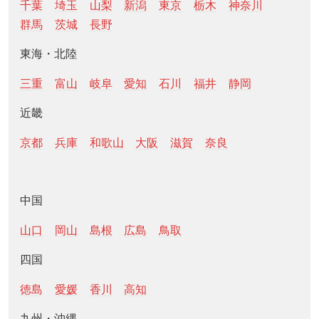
千葉
埼玉
山梨
新潟
東京
栃木
神奈川
群馬
茨城
長野
東海・北陸
三重
富山
岐阜
愛知
石川
福井
静岡
近畿
京都
兵庫
和歌山
大阪
滋賀
奈良
中国
山口
岡山
島根
広島
鳥取
四国
徳島
愛媛
香川
高知
九州・沖縄