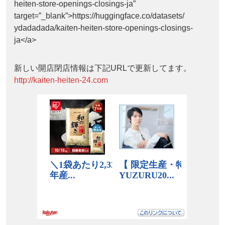
heiten-store-openings-closings-ja”
target=”_blank”>https://huggingface.co/datasets/
ydadadada/kaiten-heiten-store-openings-closings-
ja</a>
新しい開店閉店情報は下記URLで更新してます。
http://kaiten-heiten-24.com