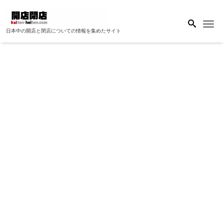
Me
日本中の開店と閉店についての情報を集めたサイト