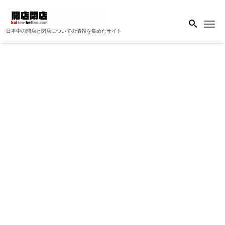
Me
日本中の開店と閉店についての情報を集めたサイト