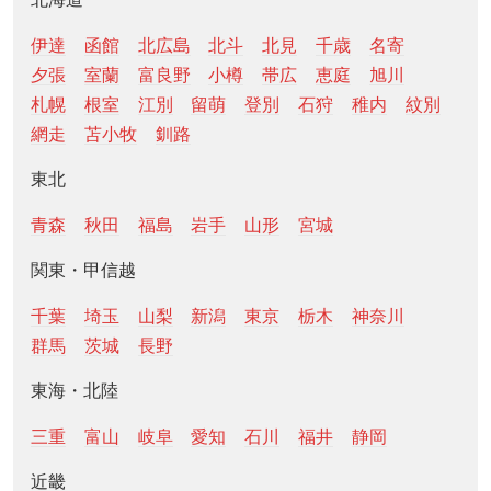
伊達
函館
北広島
北斗
北見
千歳
名寄
夕張
室蘭
富良野
小樽
帯広
恵庭
旭川
札幌
根室
江別
留萌
登別
石狩
稚内
紋別
網走
苫小牧
釧路
東北
青森
秋田
福島
岩手
山形
宮城
関東・甲信越
千葉
埼玉
山梨
新潟
東京
栃木
神奈川
群馬
茨城
長野
東海・北陸
三重
富山
岐阜
愛知
石川
福井
静岡
近畿