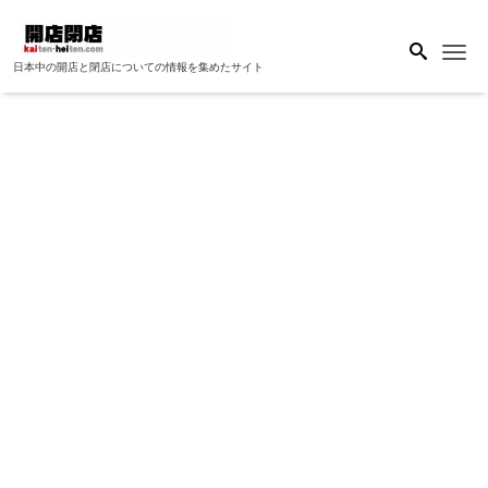
Me
日本中の開店と閉店についての情報を集めたサイト