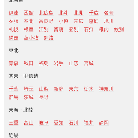
伊達
函館
北広島
北斗
北見
千歳
名寄
夕張
室蘭
富良野
小樽
帯広
恵庭
旭川
札幌
根室
江別
留萌
登別
石狩
稚内
紋別
網走
苫小牧
釧路
東北
青森
秋田
福島
岩手
山形
宮城
関東・甲信越
千葉
埼玉
山梨
新潟
東京
栃木
神奈川
群馬
茨城
長野
東海・北陸
三重
富山
岐阜
愛知
石川
福井
静岡
近畿