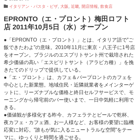
イタリアン・パスタ・ピザ
,
大阪
,
近畿
,
開店情報
,
飲食店
EPRONTO（エ・プロント）梅田ロフト
店 2011年10月5日（水）オープン
●「EPRONTO（エ・プロント）」とは、イタリア語で”ご
飯できたわよ”の意味。2010年11月に東京・八王子に1号店
をオープン。ブラジルのエスプリトサント州で栽培された
希少価値の高い「エスピリトサント（アラビカ種）」を挽
きたてのドリップで提供している。
●「エ・プロント」は、カフェ＆バープロントのカフェを
中心とした新業態。地域住民・近隣就業者をメインターゲ
ットに、リーズナブルな価格と終日セルフサービスで、モ
ーニングから帰宅前のバー使いまで、一日中気軽に利用で
きる。
●価値観が多様化する昨今、カフェラテとビールで乾杯、
夜カフェ・カフェ酒、お一人様など、お客様の要望に臨機
応変に対応。”誰もが気に入るニュートラルな空間”をテー
マに、ゆっくりと時間を過ごせる。