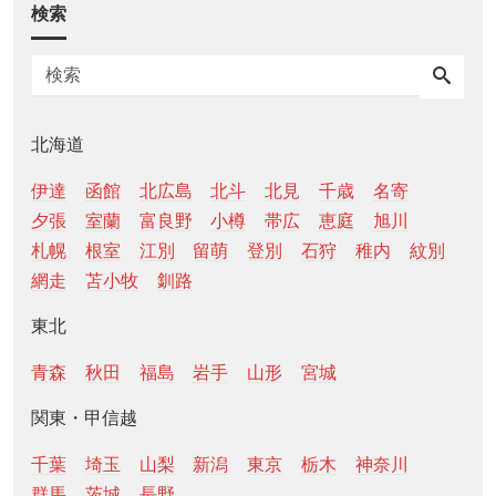
検索
北海道
伊達
函館
北広島
北斗
北見
千歳
名寄
夕張
室蘭
富良野
小樽
帯広
恵庭
旭川
札幌
根室
江別
留萌
登別
石狩
稚内
紋別
網走
苫小牧
釧路
東北
青森
秋田
福島
岩手
山形
宮城
関東・甲信越
千葉
埼玉
山梨
新潟
東京
栃木
神奈川
群馬
茨城
長野