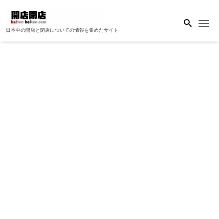
Me
日本中の開店と閉店についての情報を集めたサイト