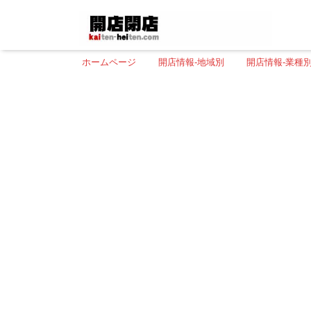
ホームページ
開店情報-地域別
開店情報-業種