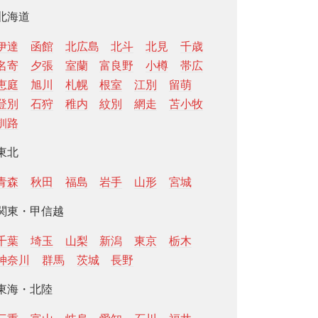
北海道
伊達
函館
北広島
北斗
北見
千歳
名寄
夕張
室蘭
富良野
小樽
帯広
恵庭
旭川
札幌
根室
江別
留萌
登別
石狩
稚内
紋別
網走
苫小牧
釧路
東北
青森
秋田
福島
岩手
山形
宮城
関東・甲信越
千葉
埼玉
山梨
新潟
東京
栃木
神奈川
群馬
茨城
長野
東海・北陸