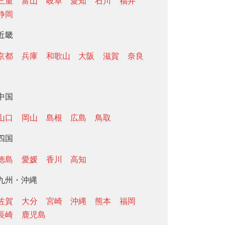
三重
富山
岐阜
愛知
石川
福井
静岡
近畿
京都
兵庫
和歌山
大阪
滋賀
奈良
中国
山口
岡山
島根
広島
鳥取
四国
徳島
愛媛
香川
高知
九州・沖縄
佐賀
大分
宮崎
沖縄
熊本
福岡
長崎
鹿児島