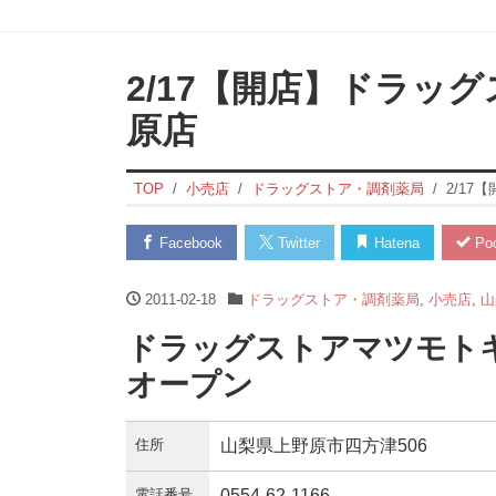
2/17【開店】ドラッ
原店
TOP
小売店
ドラッグストア・調剤薬局
2/1
Facebook
Twitter
Hatena
Poc
2011-02-18
ドラッグストア・調剤薬局
,
小売店
,
山
ドラッグストアマツモトキ
オープン
住所
山梨県上野原市四方津506
電話番号
0554-62-1166