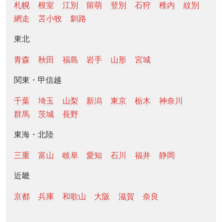
札幌
根室
江別
留萌
登別
石狩
稚内
紋別
網走
苫小牧
釧路
東北
青森
秋田
福島
岩手
山形
宮城
関東・甲信越
千葉
埼玉
山梨
新潟
東京
栃木
神奈川
群馬
茨城
長野
東海・北陸
三重
富山
岐阜
愛知
石川
福井
静岡
近畿
京都
兵庫
和歌山
大阪
滋賀
奈良