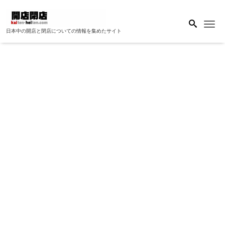
Me
日本中の開店と閉店についての情報を集めたサイト