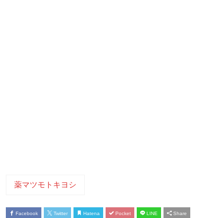
薬マツモトキヨシ
Facebook
Twitter
Hatena
Pocket
LINE
Share