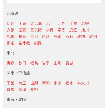
北海道
伊達
函館
北広島
北斗
北見
千歳
名寄
夕張
室蘭
富良野
小樽
帯広
恵庭
旭川
札幌
根室
江別
留萌
登別
石狩
稚内
紋別
網走
苫小牧
釧路
東北
青森
秋田
福島
岩手
山形
宮城
関東・甲信越
千葉
埼玉
山梨
新潟
東京
栃木
神奈川
群馬
茨城
長野
東海・北陸