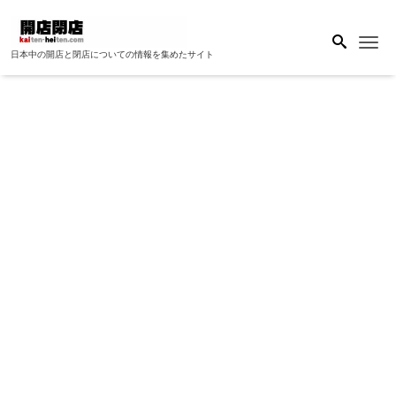
Me
日本中の開店と閉店についての情報を集めたサイト