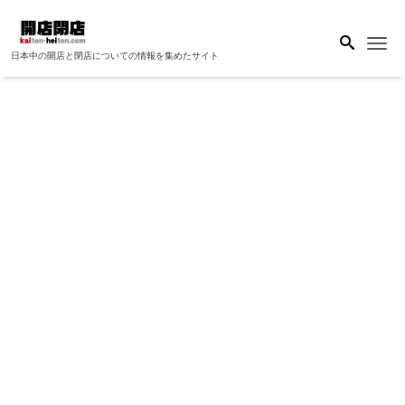
Me
日本中の開店と閉店についての情報を集めたサイト