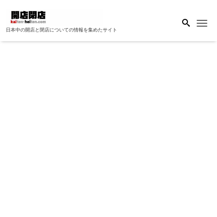
Me
日本中の開店と閉店についての情報を集めたサイト