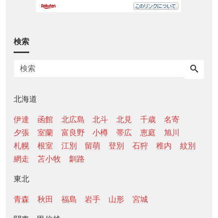
検索
北海道
伊達
函館
北広島
北斗
北見
千歳
名寄
夕張
室蘭
富良野
小樽
帯広
恵庭
旭川
札幌
根室
江別
留萌
登別
石狩
稚内
紋別
網走
苫小牧
釧路
東北
青森
秋田
福島
岩手
山形
宮城