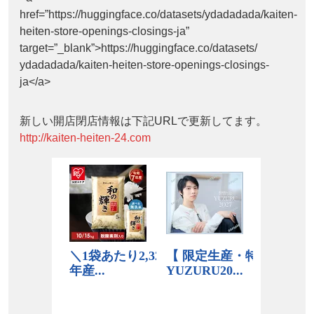
href=”https://huggingface.co/datasets/ydadadada/kaiten-
heiten-store-openings-closings-ja”
target=”_blank”>https://huggingface.co/datasets/
ydadadada/kaiten-heiten-store-openings-closings-
ja</a>
新しい開店閉店情報は下記URLで更新してます。
http://kaiten-heiten-24.com