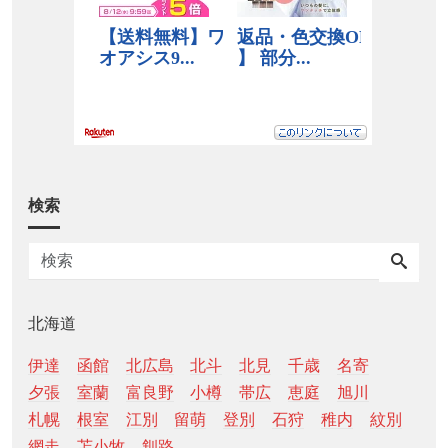
検索
北海道
伊達
函館
北広島
北斗
北見
千歳
名寄
夕張
室蘭
富良野
小樽
帯広
恵庭
旭川
札幌
根室
江別
留萌
登別
石狩
稚内
紋別
網走
苫小牧
釧路