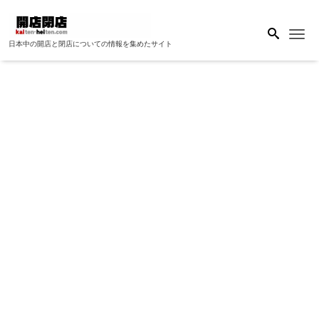
Me
日本中の開店と閉店についての情報を集めたサイト