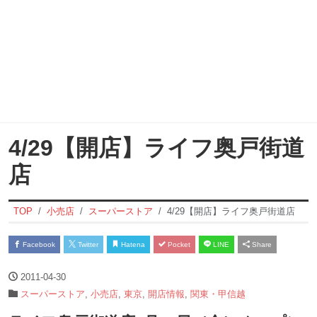
4/29【開店】ライフ奥戸街道
店
TOP
小売店
スーパーストア
4/29【開店】ライフ奥戸街道店
Facebook
Twitter
Hatena
Pocket
LINE
Share
2011-04-30
スーパーストア
,
小売店
,
東京
,
開店情報
,
関東・甲信越