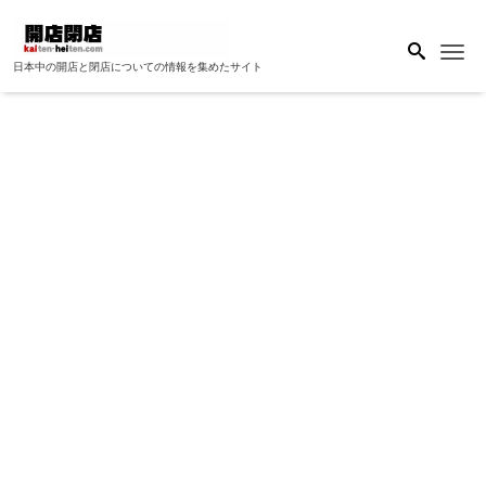
Me
日本中の開店と閉店についての情報を集めたサイト