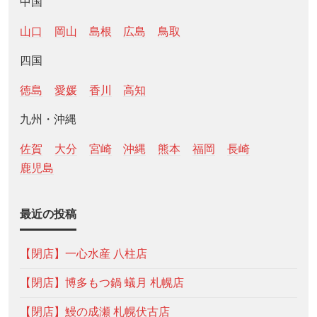
中国
山口
岡山
島根
広島
鳥取
四国
徳島
愛媛
香川
高知
九州・沖縄
佐賀
大分
宮崎
沖縄
熊本
福岡
長崎
鹿児島
最近の投稿
【閉店】一心水産 八柱店
【閉店】博多もつ鍋 蟻月 札幌店
【閉店】鰻の成瀬 札幌伏古店