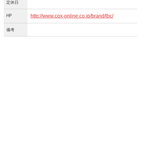
定休日
HP
http://www.cox-online.co.jp/brand/lbc/
備考