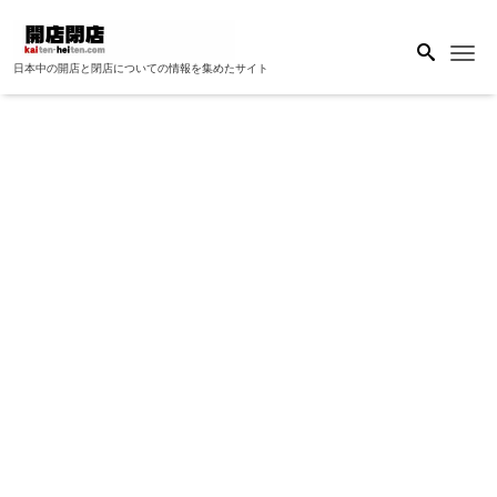
Me
日本中の開店と閉店についての情報を集めたサイト