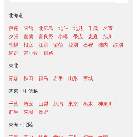
北海道
伊達
函館
北広島
北斗
北見
千歳
名寄
夕張
室蘭
富良野
小樽
帯広
恵庭
旭川
札幌
根室
江別
留萌
登別
石狩
稚内
紋別
網走
苫小牧
釧路
東北
青森
秋田
福島
岩手
山形
宮城
関東・甲信越
千葉
埼玉
山梨
新潟
東京
栃木
神奈川
群馬
茨城
長野
東海・北陸