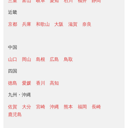
三重
富山
岐阜
愛知
石川
福井
静岡
近畿
京都
兵庫
和歌山
大阪
滋賀
奈良
中国
山口
岡山
島根
広島
鳥取
四国
徳島
愛媛
香川
高知
九州・沖縄
佐賀
大分
宮崎
沖縄
熊本
福岡
長崎
鹿児島