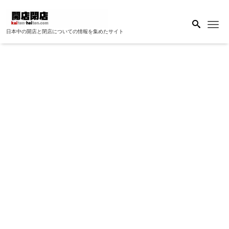
Me
日本中の開店と閉店についての情報を集めたサイト