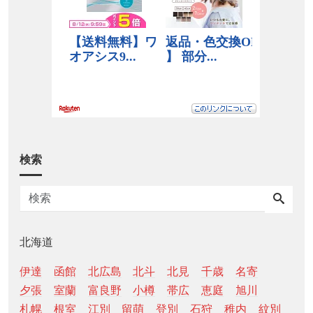
検索
北海道
伊達
函館
北広島
北斗
北見
千歳
名寄
夕張
室蘭
富良野
小樽
帯広
恵庭
旭川
札幌
根室
江別
留萌
登別
石狩
稚内
紋別