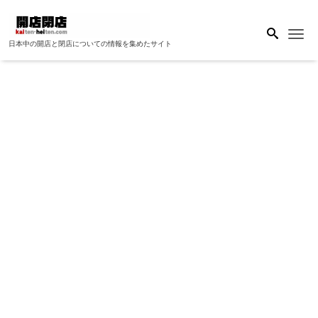
Me
日本中の開店と閉店についての情報を集めたサイト