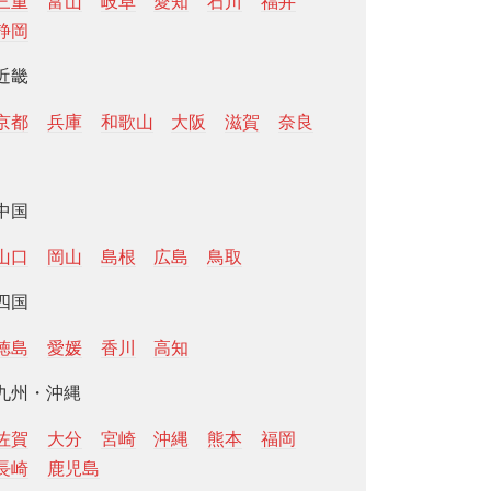
三重
富山
岐阜
愛知
石川
福井
静岡
近畿
京都
兵庫
和歌山
大阪
滋賀
奈良
中国
山口
岡山
島根
広島
鳥取
四国
徳島
愛媛
香川
高知
九州・沖縄
佐賀
大分
宮崎
沖縄
熊本
福岡
長崎
鹿児島