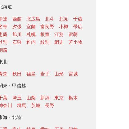
北海道
伊達
函館
北広島
北斗
北見
千歳
名寄
夕張
室蘭
富良野
小樽
帯広
恵庭
旭川
札幌
根室
江別
留萌
登別
石狩
稚内
紋別
網走
苫小牧
釧路
東北
青森
秋田
福島
岩手
山形
宮城
関東・甲信越
千葉
埼玉
山梨
新潟
東京
栃木
神奈川
群馬
茨城
長野
東海・北陸