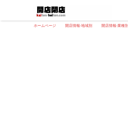
ホームページ
開店情報-地域別
開店情報-業種