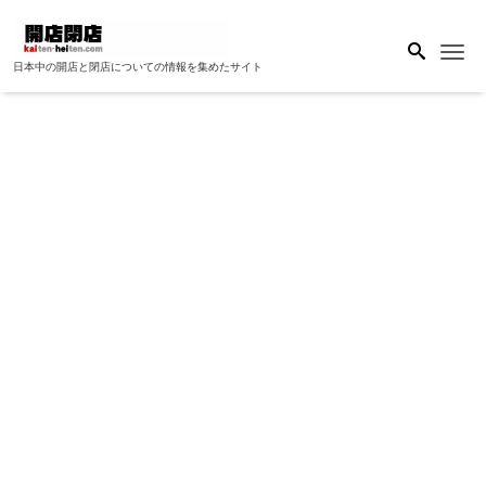
Me
日本中の開店と閉店についての情報を集めたサイト