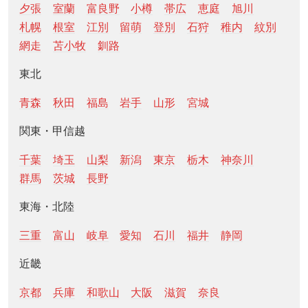
夕張
室蘭
富良野
小樽
帯広
恵庭
旭川
札幌
根室
江別
留萌
登別
石狩
稚内
紋別
網走
苫小牧
釧路
東北
青森
秋田
福島
岩手
山形
宮城
関東・甲信越
千葉
埼玉
山梨
新潟
東京
栃木
神奈川
群馬
茨城
長野
東海・北陸
三重
富山
岐阜
愛知
石川
福井
静岡
近畿
京都
兵庫
和歌山
大阪
滋賀
奈良