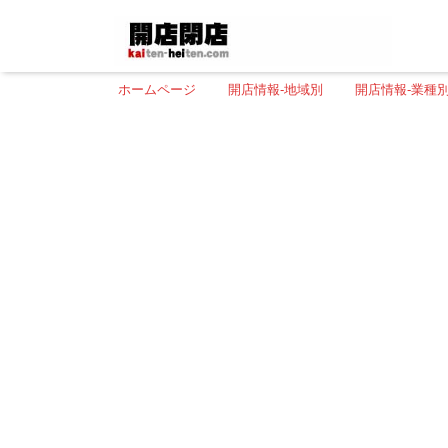
ホームページ
開店情報-地域別
開店情報-業種