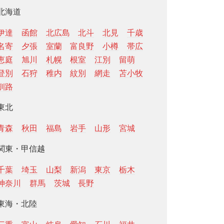
北海道
伊達
函館
北広島
北斗
北見
千歳
名寄
夕張
室蘭
富良野
小樽
帯広
恵庭
旭川
札幌
根室
江別
留萌
登別
石狩
稚内
紋別
網走
苫小牧
釧路
東北
青森
秋田
福島
岩手
山形
宮城
関東・甲信越
千葉
埼玉
山梨
新潟
東京
栃木
神奈川
群馬
茨城
長野
東海・北陸