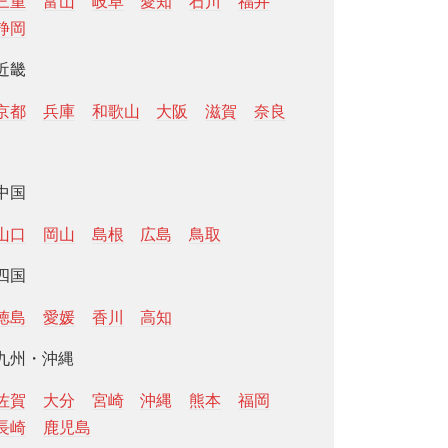
三重
富山
岐阜
愛知
石川
福井
静岡
近畿
京都
兵庫
和歌山
大阪
滋賀
奈良
中国
山口
岡山
島根
広島
鳥取
四国
徳島
愛媛
香川
高知
九州・沖縄
佐賀
大分
宮崎
沖縄
熊本
福岡
長崎
鹿児島