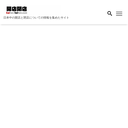
Me
日本中の開店と閉店についての情報を集めたサイト