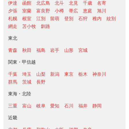
伊達
函館
北広島
北斗
北見
千歳
名寄
夕張
室蘭
富良野
小樽
帯広
恵庭
旭川
札幌
根室
江別
留萌
登別
石狩
稚内
紋別
網走
苫小牧
釧路
東北
青森
秋田
福島
岩手
山形
宮城
関東・甲信越
千葉
埼玉
山梨
新潟
東京
栃木
神奈川
群馬
茨城
長野
東海・北陸
三重
富山
岐阜
愛知
石川
福井
静岡
近畿