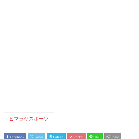
ヒマラヤスポーツ
Facebook
Twitter
Hatena
Pocket
LINE
Share