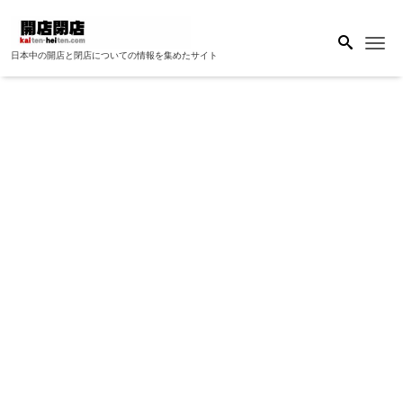
Me
日本中の開店と閉店についての情報を集めたサイト