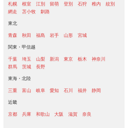
札幌
根室
江別
留萌
登別
石狩
稚内
紋別
網走
苫小牧
釧路
東北
青森
秋田
福島
岩手
山形
宮城
関東・甲信越
千葉
埼玉
山梨
新潟
東京
栃木
神奈川
群馬
茨城
長野
東海・北陸
三重
富山
岐阜
愛知
石川
福井
静岡
近畿
京都
兵庫
和歌山
大阪
滋賀
奈良