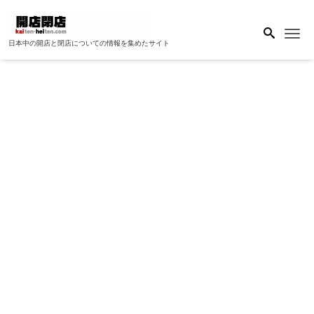
Me
日本中の開店と閉店についての情報を集めたサイト