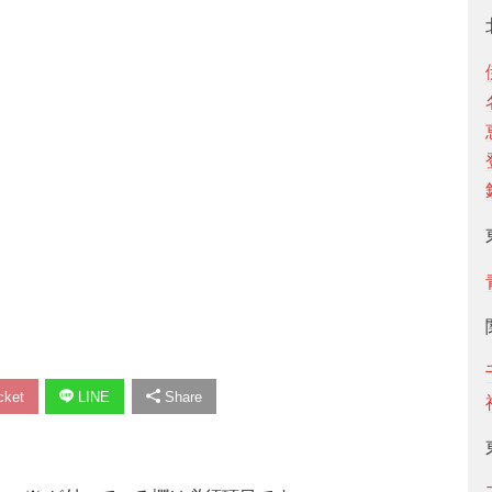
ket
LINE
Share