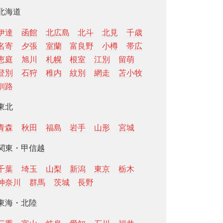
北海道
伊達
函館
北広島
北斗
北見
千歳
名寄
夕張
室蘭
富良野
小樽
帯広
恵庭
旭川
札幌
根室
江別
留萌
登別
石狩
稚内
紋別
網走
苫小牧
釧路
東北
青森
秋田
福島
岩手
山形
宮城
関東・甲信越
千葉
埼玉
山梨
新潟
東京
栃木
神奈川
群馬
茨城
長野
東海・北陸