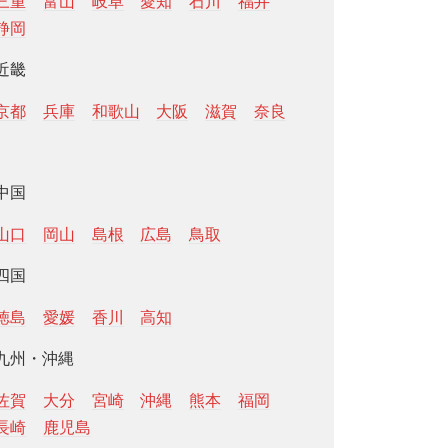
三重
富山
岐阜
愛知
石川
福井
静岡
近畿
京都
兵庫
和歌山
大阪
滋賀
奈良
中国
山口
岡山
島根
広島
鳥取
四国
徳島
愛媛
香川
高知
九州・沖縄
佐賀
大分
宮崎
沖縄
熊本
福岡
長崎
鹿児島