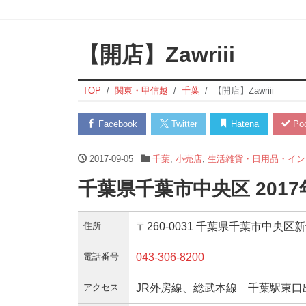
【開店】Zawriii
TOP
関東・甲信越
千葉
【開店】Zawriii
Facebook
Twitter
Hatena
Poc
2017-09-05
千葉
,
小売店
,
生活雑貨・日用品・イン
千葉県千葉市中央区 201
住所
〒260-0031 千葉県千葉市中央区新
電話番号
043-306-8200
アクセス
JR外房線、総武本線 千葉駅東口