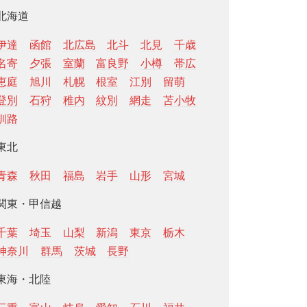
北海道
伊達
函館
北広島
北斗
北見
千歳
名寄
夕張
室蘭
富良野
小樽
帯広
恵庭
旭川
札幌
根室
江別
留萌
登別
石狩
稚内
紋別
網走
苫小牧
釧路
東北
青森
秋田
福島
岩手
山形
宮城
関東・甲信越
千葉
埼玉
山梨
新潟
東京
栃木
神奈川
群馬
茨城
長野
東海・北陸