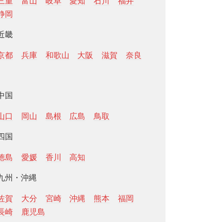
三重
富山
岐阜
愛知
石川
福井
静岡
近畿
京都
兵庫
和歌山
大阪
滋賀
奈良
中国
山口
岡山
島根
広島
鳥取
四国
徳島
愛媛
香川
高知
九州・沖縄
佐賀
大分
宮崎
沖縄
熊本
福岡
長崎
鹿児島