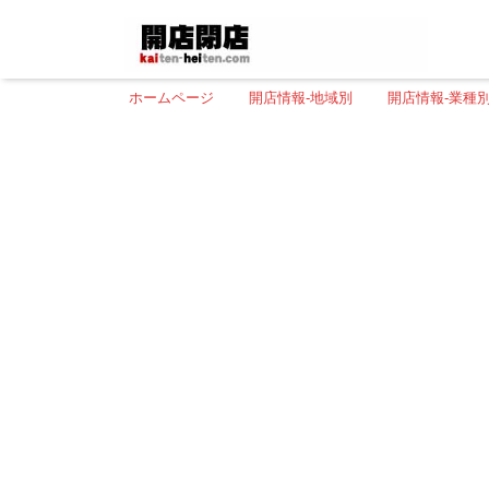
ホームページ
開店情報-地域別
開店情報-業種