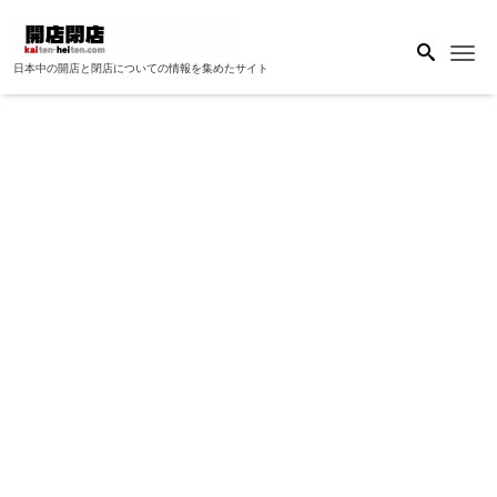
Me
日本中の開店と閉店についての情報を集めたサイト