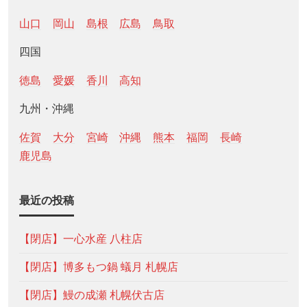
山口
岡山
島根
広島
鳥取
四国
徳島
愛媛
香川
高知
九州・沖縄
佐賀
大分
宮崎
沖縄
熊本
福岡
長崎
鹿児島
最近の投稿
【閉店】一心水産 八柱店
【閉店】博多もつ鍋 蟻月 札幌店
【閉店】鰻の成瀬 札幌伏古店