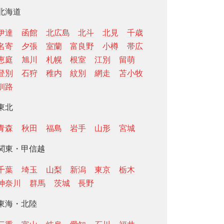
北海道
伊達
函館
北広島
北斗
北見
千歳
名寄
夕張
室蘭
富良野
小樽
帯広
恵庭
旭川
札幌
根室
江別
留萌
登別
石狩
稚内
紋別
網走
苫小牧
釧路
東北
青森
秋田
福島
岩手
山形
宮城
関東・甲信越
千葉
埼玉
山梨
新潟
東京
栃木
神奈川
群馬
茨城
長野
東海・北陸