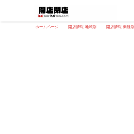
ホームページ
開店情報-地域別
開店情報-業種