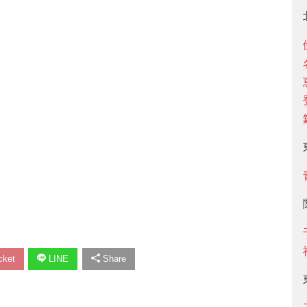
ket
LINE
Share