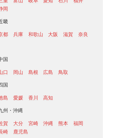
三重
富山
岐阜
愛知
石川
福井
静岡
近畿
京都
兵庫
和歌山
大阪
滋賀
奈良
中国
山口
岡山
島根
広島
鳥取
四国
徳島
愛媛
香川
高知
九州・沖縄
佐賀
大分
宮崎
沖縄
熊本
福岡
長崎
鹿児島