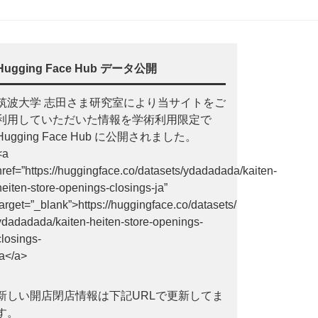
Hugging Face Hub データ公開
筑波大学 志田さま研究室により当サイトをご
利用していただいた情報を学術利用限定で
Hugging Face Hub に公開されました。
<a
href=”https://huggingface.co/datasets/ydadadada/kaiten-
heiten-store-openings-closings-ja”
target=”_blank”>https://huggingface.co/datasets/
ydadadada/kaiten-heiten-store-openings-
closings-
ja</a>
新しい開店閉店情報は下記URLで更新してま
す。