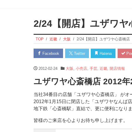
2/24【開店】ユザワ
TOP
近畿
大阪
2/24【開店】ユザワヤ心斎橋店
Facebook
Twitter
Hatena
Poc
2012-02-24
大阪
,
小売店
,
手芸
,
近畿
,
開店情報
ユザワヤ心斎橋店 2012
当社34番目の店舗「ユザワヤ心斎橋店」 が
2012年1月15日に閉店した「ユザワヤなんば
地下鉄「心斎橋駅」直結で、更に便利になり
皆様のご来店を心よりお待ち申し上げます。