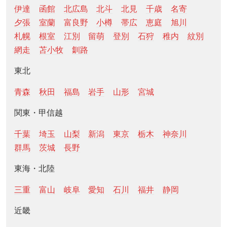
伊達
函館
北広島
北斗
北見
千歳
名寄
夕張
室蘭
富良野
小樽
帯広
恵庭
旭川
札幌
根室
江別
留萌
登別
石狩
稚内
紋別
網走
苫小牧
釧路
東北
青森
秋田
福島
岩手
山形
宮城
関東・甲信越
千葉
埼玉
山梨
新潟
東京
栃木
神奈川
群馬
茨城
長野
東海・北陸
三重
富山
岐阜
愛知
石川
福井
静岡
近畿