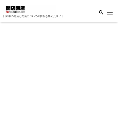
Me
日本中の開店と閉店についての情報を集めたサイト