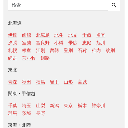
北海道
伊達
函館
北広島
北斗
北見
千歳
名寄
夕張
室蘭
富良野
小樽
帯広
恵庭
旭川
札幌
根室
江別
留萌
登別
石狩
稚内
紋別
網走
苫小牧
釧路
東北
青森
秋田
福島
岩手
山形
宮城
関東・甲信越
千葉
埼玉
山梨
新潟
東京
栃木
神奈川
群馬
茨城
長野
東海・北陸