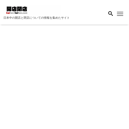
Me
日本中の開店と閉店についての情報を集めたサイト