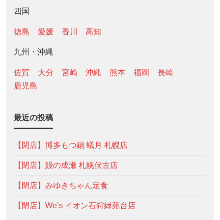
四国
徳島
愛媛
香川
高知
九州・沖縄
佐賀
大分
宮崎
沖縄
熊本
福岡
長崎
鹿児島
最近の投稿
【閉店】博多もつ鍋 蟻月 札幌店
【閉店】鰻の成瀬 札幌伏古店
【閉店】みゆきちゃん定食
【閉店】We’s イオン石狩緑苑台店