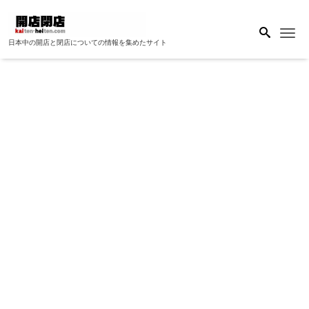
Me
日本中の開店と閉店についての情報を集めたサイト