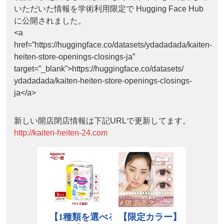
いただいた情報を学術利用限定で Hugging Face Hub
に公開されました。
<a
href=”https://huggingface.co/datasets/ydadadada/kaiten-
heiten-store-openings-closings-ja”
target=”_blank”>https://huggingface.co/datasets/
ydadadada/kaiten-heiten-store-openings-closings-
ja</a>
新しい開店閉店情報は下記URLで更新してます。
http://kaiten-heiten-24.com