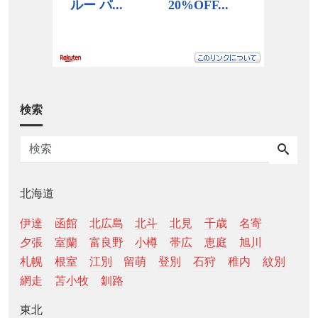
検索
北海道
伊達
函館
北広島
北斗
北見
千歳
名寄
夕張
室蘭
富良野
小樽
帯広
恵庭
旭川
札幌
根室
江別
留萌
登別
石狩
稚内
紋別
網走
苫小牧
釧路
東北