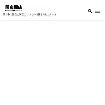
Me
日本中の開店と閉店についての情報を集めたサイト