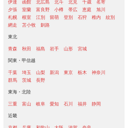
伊達
函館
北広島
北斗
北見
千歳
名寄
夕張
室蘭
富良野
小樽
帯広
恵庭
旭川
札幌
根室
江別
留萌
登別
石狩
稚内
紋別
網走
苫小牧
釧路
東北
青森
秋田
福島
岩手
山形
宮城
関東・甲信越
千葉
埼玉
山梨
新潟
東京
栃木
神奈川
群馬
茨城
長野
東海・北陸
三重
富山
岐阜
愛知
石川
福井
静岡
近畿
京都
兵庫
和歌山
大阪
滋賀
奈良