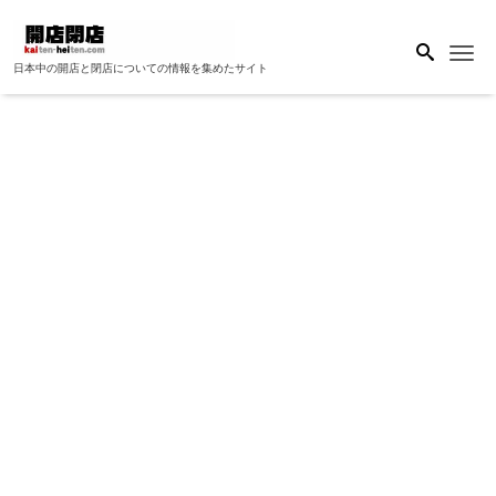
Me
日本中の開店と閉店についての情報を集めたサイト