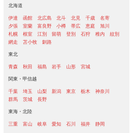
北海道
伊達
函館
北広島
北斗
北見
千歳
名寄
夕張
室蘭
富良野
小樽
帯広
恵庭
旭川
札幌
根室
江別
留萌
登別
石狩
稚内
紋別
網走
苫小牧
釧路
東北
青森
秋田
福島
岩手
山形
宮城
関東・甲信越
千葉
埼玉
山梨
新潟
東京
栃木
神奈川
群馬
茨城
長野
東海・北陸
三重
富山
岐阜
愛知
石川
福井
静岡