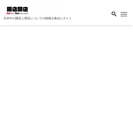
Me
日本中の開店と閉店についての情報を集めたサイト