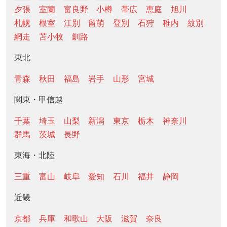
夕張
室蘭
富良野
小樽
帯広
恵庭
旭川
札幌
根室
江別
留萌
登別
石狩
稚内
紋別
網走
苫小牧
釧路
東北
青森
秋田
福島
岩手
山形
宮城
関東・甲信越
千葉
埼玉
山梨
新潟
東京
栃木
神奈川
群馬
茨城
長野
東海・北陸
三重
富山
岐阜
愛知
石川
福井
静岡
近畿
京都
兵庫
和歌山
大阪
滋賀
奈良