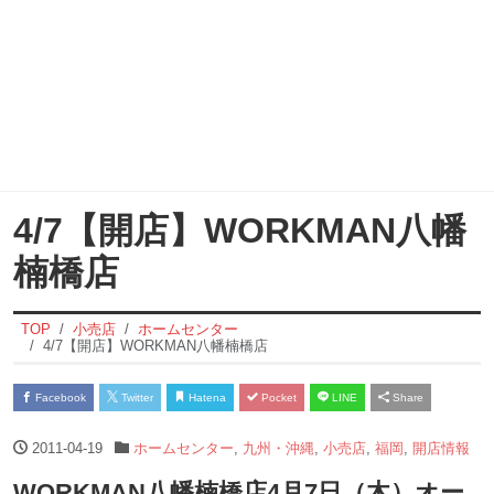
4/7【開店】WORKMAN八幡
楠橋店
TOP
小売店
ホームセンター
4/7【開店】WORKMAN八幡楠橋店
Facebook
Twitter
Hatena
Pocket
LINE
Share
2011-04-19
ホームセンター
,
九州・沖縄
,
小売店
,
福岡
,
開店情報
WORKMAN八幡楠橋店4月7日（木）オー