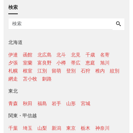
検索
北海道
伊達
函館
北広島
北斗
北見
千歳
名寄
夕張
室蘭
富良野
小樽
帯広
恵庭
旭川
札幌
根室
江別
留萌
登別
石狩
稚内
紋別
網走
苫小牧
釧路
東北
青森
秋田
福島
岩手
山形
宮城
関東・甲信越
千葉
埼玉
山梨
新潟
東京
栃木
神奈川