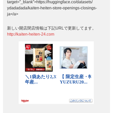
target=”_blank”>https://huggingface.co/datasets/
ydadadada/kaiten-heiten-store-openings-closings-
ja</a>
新しい開店閉店情報は下記URLで更新してます。
http://kaiten-heiten-24.com