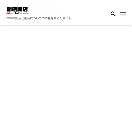
Me
日本中の開店と閉店についての情報を集めたサイト