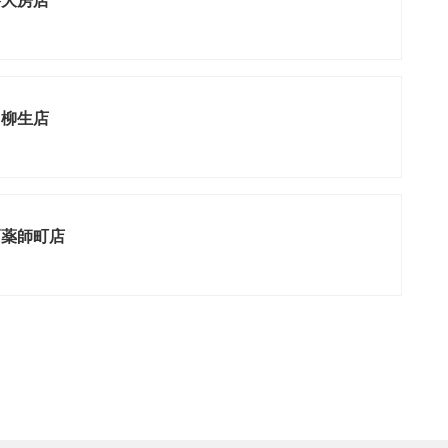
谷大房店
台柳生店
戸薬師町店