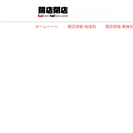
ホームページ
開店情報-地域別
開店情報-業種