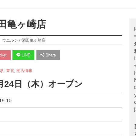
田亀ヶ崎店
】ウエルシア酒田亀ヶ崎店
ket
LINE
Share
形
,
東北
,
開店情報
1月24日（木）オープン
9-10