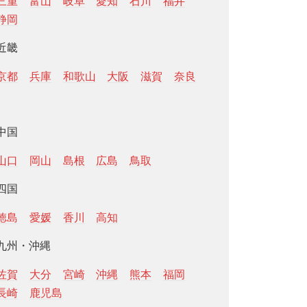
三重
富山
岐阜
愛知
石川
福井
静岡
近畿
京都
兵庫
和歌山
大阪
滋賀
奈良
中国
山口
岡山
島根
広島
鳥取
四国
徳島
愛媛
香川
高知
九州・沖縄
佐賀
大分
宮崎
沖縄
熊本
福岡
長崎
鹿児島