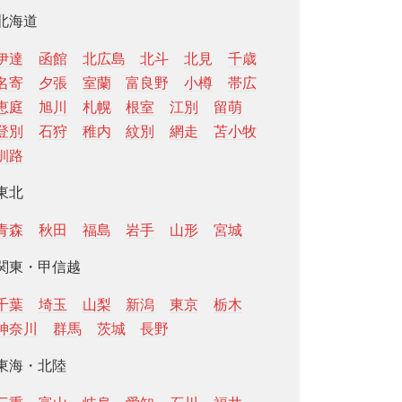
北海道
伊達
函館
北広島
北斗
北見
千歳
名寄
夕張
室蘭
富良野
小樽
帯広
恵庭
旭川
札幌
根室
江別
留萌
登別
石狩
稚内
紋別
網走
苫小牧
釧路
東北
青森
秋田
福島
岩手
山形
宮城
関東・甲信越
千葉
埼玉
山梨
新潟
東京
栃木
神奈川
群馬
茨城
長野
東海・北陸