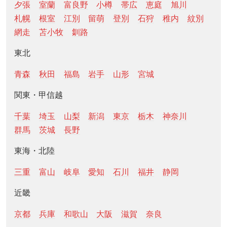
夕張
室蘭
富良野
小樽
帯広
恵庭
旭川
札幌
根室
江別
留萌
登別
石狩
稚内
紋別
網走
苫小牧
釧路
東北
青森
秋田
福島
岩手
山形
宮城
関東・甲信越
千葉
埼玉
山梨
新潟
東京
栃木
神奈川
群馬
茨城
長野
東海・北陸
三重
富山
岐阜
愛知
石川
福井
静岡
近畿
京都
兵庫
和歌山
大阪
滋賀
奈良