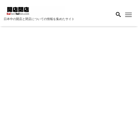
Me
日本中の開店と閉店についての情報を集めたサイト