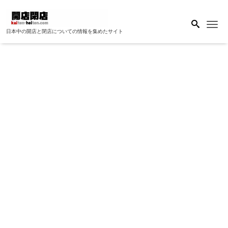
Me
日本中の開店と閉店についての情報を集めたサイト