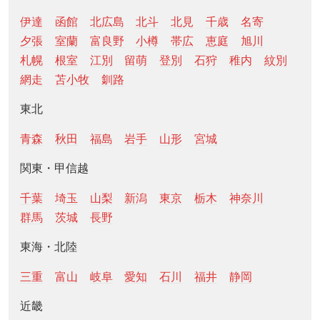
伊達
函館
北広島
北斗
北見
千歳
名寄
夕張
室蘭
富良野
小樽
帯広
恵庭
旭川
札幌
根室
江別
留萌
登別
石狩
稚内
紋別
網走
苫小牧
釧路
東北
青森
秋田
福島
岩手
山形
宮城
関東・甲信越
千葉
埼玉
山梨
新潟
東京
栃木
神奈川
群馬
茨城
長野
東海・北陸
三重
富山
岐阜
愛知
石川
福井
静岡
近畿